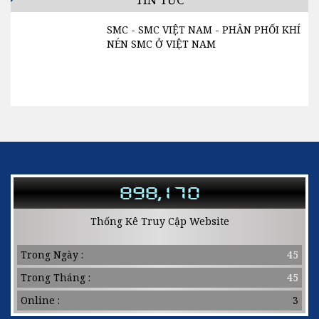
SMC - SMC VIỆT NAM - PHÂN PHỐI KHÍ
NÉN SMC Ở VIỆT NAM
Liên hệ : Ms. LOAN - 0932.004.392 1.
Cam kết: Hàng chính hãng, bảo hành 1
năm, đổi trả trong 15 ngày kể từ khi
nhận được hàng hoá...
898,170
Thống Kê Truy Cập Website
Trong Ngày :
45
Trong Tháng :
45
Online :
3