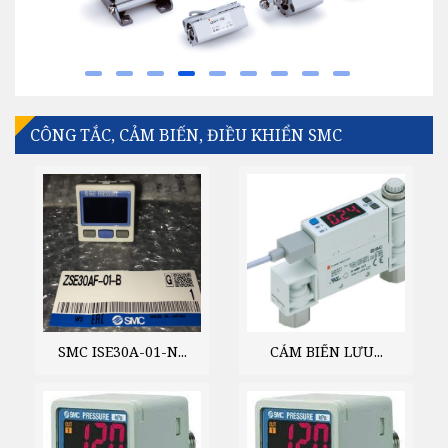
CÔNG TẮC, CẢM BIẾN, ĐIỀU KHIỂN SMC
SMC ISE30A-01-N...
CẢM BIẾN LƯU...