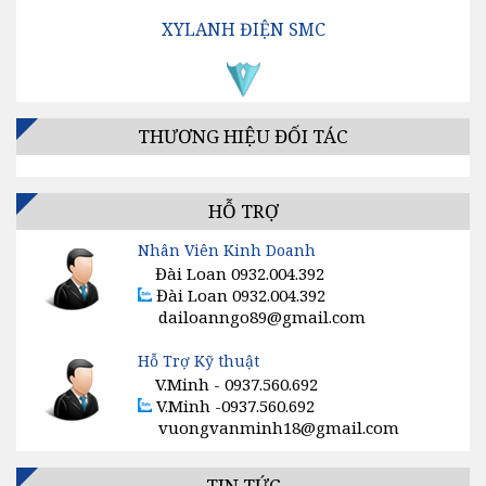
XYLANH ĐIỆN SMC
VAN ĐỊNH HƯỚNG SMC
BỘ LỌC KHÍ SMC
THƯƠNG HIỆU ĐỐI TÁC
BỘ ĐIỀU CHỈNH ÁP SUẤT SMC
BỘ TĂNG ÁP / BỘ KÍCH ÁP SMC
HỖ TRỢ
Nhân Viên Kinh Doanh
VAN TIẾT LƯU SMC
Đài Loan 0932.004.392
Đài Loan 0932.004.392
GIẢM ÂM, SÚNG HƠI, ĐỒNG HỒ KHÍ SMC
dailoanngo89@gmail.com
CÔNG TẮC, CẢM BIẾN, ĐIỀU KHIỂN SMC
Hỗ Trợ Kỹ thuật
V.Minh - 0937.560.692
VAN ĐIỆN TỪ SMC
V.Minh -0937.560.692
vuongvanminh18@gmail.com
MÁY SẤY KHÍ SMC
TIN TỨC