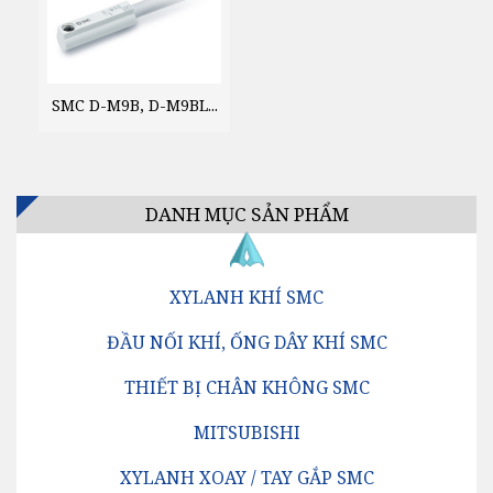
SMC D-M9B, D-M9BL...
DANH MỤC SẢN PHẨM
XYLANH KHÍ SMC
ĐẦU NỐI KHÍ, ỐNG DÂY KHÍ SMC
THIẾT BỊ CHÂN KHÔNG SMC
MITSUBISHI
XYLANH XOAY / TAY GẮP SMC