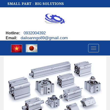
SMALL PART - BIG SOLUTIONS
0932004392
Hotline
:
dailoanngo89@gmail.com
Email
:
Toggle
navigatio