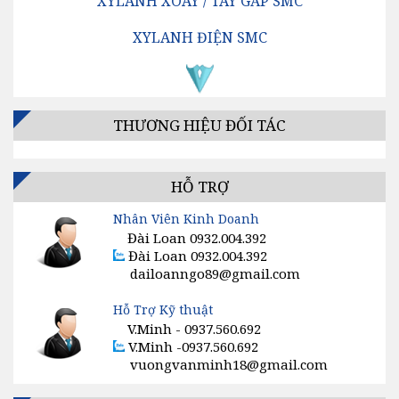
XYLANH XOAY / TAY GẮP SMC
XYLANH ĐIỆN SMC
VAN ĐỊNH HƯỚNG SMC
BỘ LỌC KHÍ SMC
THƯƠNG HIỆU ĐỐI TÁC
BỘ ĐIỀU CHỈNH ÁP SUẤT SMC
BỘ TĂNG ÁP / BỘ KÍCH ÁP SMC
HỖ TRỢ
Nhân Viên Kinh Doanh
VAN TIẾT LƯU SMC
Đài Loan 0932.004.392
Đài Loan 0932.004.392
GIẢM ÂM, SÚNG HƠI, ĐỒNG HỒ KHÍ SMC
dailoanngo89@gmail.com
CÔNG TẮC, CẢM BIẾN, ĐIỀU KHIỂN SMC
Hỗ Trợ Kỹ thuật
V.Minh - 0937.560.692
VAN ĐIỆN TỪ SMC
V.Minh -0937.560.692
vuongvanminh18@gmail.com
MÁY SẤY KHÍ SMC