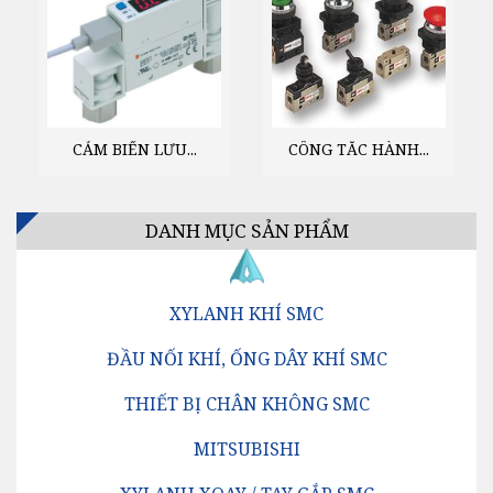
CẢM BIẾN LƯU...
CÔNG TẮC HÀNH...
DANH MỤC SẢN PHẨM
XYLANH KHÍ SMC
ĐẦU NỐI KHÍ, ỐNG DÂY KHÍ SMC
THIẾT BỊ CHÂN KHÔNG SMC
MITSUBISHI