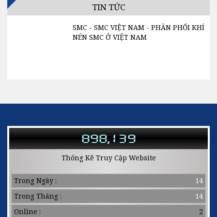
TIN TỨC
SMC - SMC VIỆT NAM - PHÂN PHỐI KHÍ
NÉN SMC Ở VIỆT NAM
Liên hệ : Ms. LOAN - 0932.004.392 1.
Cam kết: Hàng chính hãng, bảo hành 1
năm, đổi trả trong 15 ngày kể từ khi...
898,139
Thống Kê Truy Cập Website
Trong Ngày :
14
Trong Tháng :
14
Online :
2