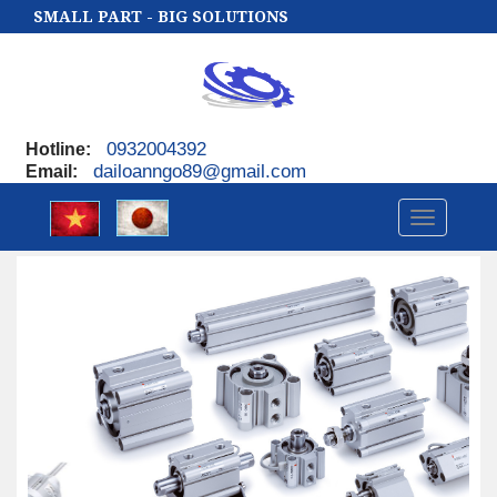
SMALL PART - BIG SOLUTIONS
0932004392
Hotline
:
dailoanngo89@gmail.com
Email
:
Toggle
navigatio