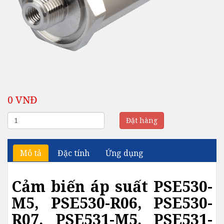
0 VNĐ
Đặt hàng
Mô tả
Đặc tính
Ứng dụng
Cảm biến áp suất PSE530-
M5, PSE530-R06, PSE530-
R07, PSE531-M5, PSE531-