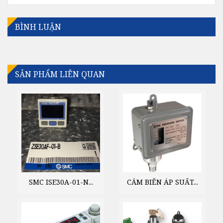
BÌNH LUẬN
SẢN PHẨM LIÊN QUAN
SMC ISE30A-01-N...
CẢM BIẾN ÁP SUẤT...