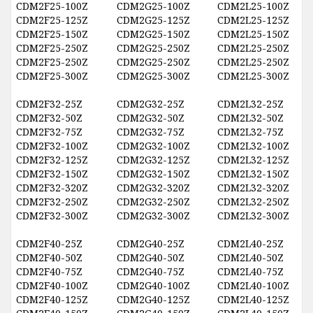
CDM2F25-100Z
CDM2G25-100Z
CDM2L25-100Z
CDM2F25-125Z
CDM2G25-125Z
CDM2L25-125Z
CDM2F25-150Z
CDM2G25-150Z
CDM2L25-150Z
CDM2F25-250Z
CDM2G25-250Z
CDM2L25-250Z
CDM2F25-250Z
CDM2G25-250Z
CDM2L25-250Z
CDM2F25-300Z
CDM2G25-300Z
CDM2L25-300Z
CDM2F32-25Z
CDM2G32-25Z
CDM2L32-25Z
CDM2F32-50Z
CDM2G32-50Z
CDM2L32-50Z
CDM2F32-75Z
CDM2G32-75Z
CDM2L32-75Z
CDM2F32-100Z
CDM2G32-100Z
CDM2L32-100Z
CDM2F32-125Z
CDM2G32-125Z
CDM2L32-125Z
CDM2F32-150Z
CDM2G32-150Z
CDM2L32-150Z
CDM2F32-320Z
CDM2G32-320Z
CDM2L32-320Z
CDM2F32-250Z
CDM2G32-250Z
CDM2L32-250Z
CDM2F32-300Z
CDM2G32-300Z
CDM2L32-300Z
CDM2F40-25Z
CDM2G40-25Z
CDM2L40-25Z
CDM2F40-50Z
CDM2G40-50Z
CDM2L40-50Z
CDM2F40-75Z
CDM2G40-75Z
CDM2L40-75Z
CDM2F40-100Z
CDM2G40-100Z
CDM2L40-100Z
CDM2F40-125Z
CDM2G40-125Z
CDM2L40-125Z