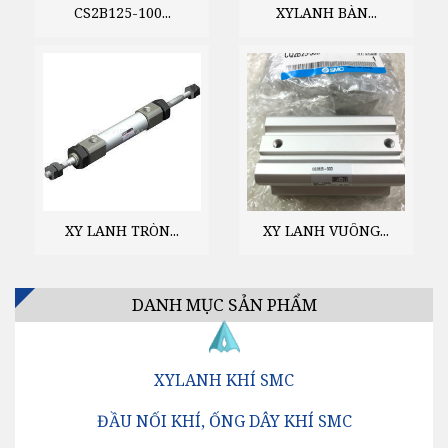
CS2B125-100...
XYLANH BÀN...
XY LANH TRÒN...
XY LANH VUÔNG...
DANH MỤC SẢN PHẨM
XYLANH KHÍ SMC
ĐẦU NỐI KHÍ, ỐNG DÂY KHÍ SMC