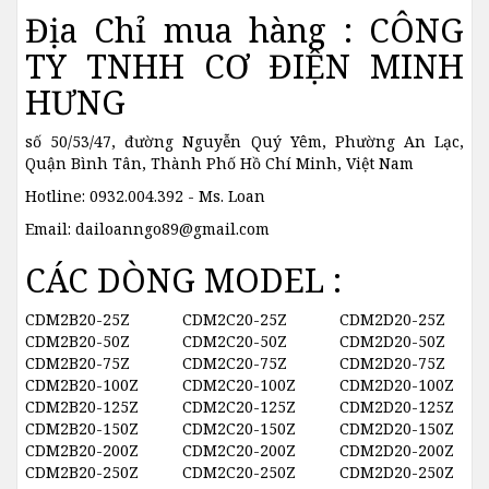
Địa Chỉ mua hàng : CÔNG
TY TNHH CƠ ĐIỆN MINH
HƯNG
số 50/53/47, đường Nguyễn Quý Yêm, Phường An Lạc,
Quận Bình Tân, Thành Phố Hồ Chí Minh, Việt Nam
Hotline: 0932.004.392 - Ms. Loan
Email:
dailoanngo89@gmail.com
CÁC DÒNG MODEL :
CDM2B20-25Z
CDM2C20-25Z
CDM2D20-25Z
CDM2B20-50Z
CDM2C20-50Z
CDM2D20-50Z
CDM2B20-75Z
CDM2C20-75Z
CDM2D20-75Z
CDM2B20-100Z
CDM2C20-100Z
CDM2D20-100Z
CDM2B20-125Z
CDM2C20-125Z
CDM2D20-125Z
CDM2B20-150Z
CDM2C20-150Z
CDM2D20-150Z
CDM2B20-200Z
CDM2C20-200Z
CDM2D20-200Z
CDM2B20-250Z
CDM2C20-250Z
CDM2D20-250Z