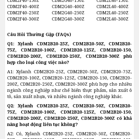
CDM2F40-150Z
CDM2G40-150Z
CDM2L40-150Z
CDM2F40-400Z
CDM2G40-400Z
CDM2L40-400Z
CDM2F40-250Z
CDM2G40-250Z
CDM2L40-250Z
CDM2F40-300Z
CDM2G40-300Z
CDM2L40-300Z
Câu Hỏi Thường Gặp (FAQs)
Q1: Xylanh CDM2B20-25Z, CDM2B20-50Z, CDM2B20-
75Z, CDM2B20-100Z, CDM2B20-125Z, CDM2B20-150,
CDM2B20-200Z, CDM2B20-250Z, CDM2B20-300Z phù
hợp cho loại công việc nào?
A1: Xylanh CDM2B20-25Z, CDM2B20-50Z, CDM2B20-75Z,
CDM2B20-100Z, CDM2B20-125Z, CDM2B20-150, CDM2B20-
200Z, CDM2B20-250Z, CDM2B20-300Z phù hợp cho nhiều
ngành công nghiệp như chế biến thực phẩm, sản xuất ô
tô, sản xuất nhựa, và nhiều ngành công nghiệp khác.
Q2: Xylanh CDM2B20-25Z, CDM2B20-50Z, CDM2B20-
75Z, CDM2B20-100Z, CDM2B20-125Z, CDM2B20-150,
CDM2B20-200Z, CDM2B20-250Z, CDM2B20-300Z có khả
năng hoạt động liên tục không?
A2: Có, Xylanh CDM2B20-25Z, CDM2B20-50Z, CDM2B20-