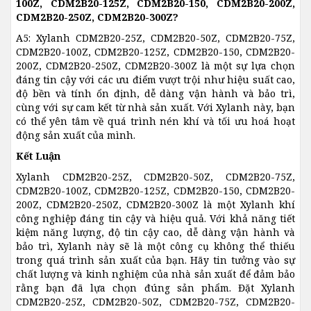
100Z, CDM2B20-125Z, CDM2B20-150, CDM2B20-200Z,
CDM2B20-250Z, CDM2B20-300Z?
A5: Xylanh CDM2B20-25Z, CDM2B20-50Z, CDM2B20-75Z,
CDM2B20-100Z, CDM2B20-125Z, CDM2B20-150, CDM2B20-
200Z, CDM2B20-250Z, CDM2B20-300Z là một sự lựa chọn
đáng tin cậy với các ưu điểm vượt trội như hiệu suất cao,
độ bền và tính ổn định, dễ dàng vận hành và bảo trì,
cùng với sự cam kết từ nhà sản xuất. Với Xylanh này, bạn
có thể yên tâm về quá trình nén khí và tối ưu hoá hoạt
động sản xuất của mình.
Kết Luận
Xylanh CDM2B20-25Z, CDM2B20-50Z, CDM2B20-75Z,
CDM2B20-100Z, CDM2B20-125Z, CDM2B20-150, CDM2B20-
200Z, CDM2B20-250Z, CDM2B20-300Z là một Xylanh khí
công nghiệp đáng tin cậy và hiệu quả. Với khả năng tiết
kiệm năng lượng, độ tin cậy cao, dễ dàng vận hành và
bảo trì, Xylanh này sẽ là một công cụ không thể thiếu
trong quá trình sản xuất của bạn. Hãy tin tưởng vào sự
chất lượng và kinh nghiệm của nhà sản xuất để đảm bảo
rằng bạn đã lựa chọn đúng sản phẩm. Đặt Xylanh
CDM2B20-25Z, CDM2B20-50Z, CDM2B20-75Z, CDM2B20-