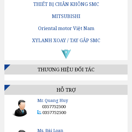
THIẾT BỊ CHÂN KHÔNG SMC
MITSUBISHI
Oriental motor Việt Nam
XYLANH XOAY / TAY GẮP SMC
Cảm Biến SICK
XYLANH ĐIỆN SMC
THƯƠNG HIỆU ĐỐI TÁC
Cảm Biến PANASONIC
VAN ĐỊNH HƯỚNG SMC
HỖ TRỢ
Mr. Quang Huy
Thuỷ Lực DAIKIN
0357752500
0357752500
BỘ LỌC KHÍ SMC
khi nén CKD
Ms. Đài Loan