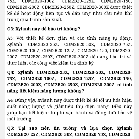
75Z, CDM2B20-100Z, CDM2B20-125Z, CDM2B20-150,
CDM2B20-200Z, CDM2B20-250Z, CDM2B20-300Z được thiết
kế để hoạt động liên tục và đáp ứng nhu cầu nén khí
trong quá trình sản xuất.
Q3: Xylanh này dễ bảo trì không?
A3: Với thiết kế đơn giản và các tính năng tự động,
Xylanh CDM2B20-25Z, CDM2B20-50Z, CDM2B20-75Z,
CDM2B20-100Z, CDM2B20-125Z, CDM2B20-150, CDM2B20-
200Z, CDM2B20-250Z, CDM2B20-300Z dễ dàng bảo trì và
thực hiện các công việc kiểm tra định kỳ.
Q4: Xylanh CDM2B20-25Z, CDM2B20-50Z, CDM2B20-
75Z, CDM2B20-100Z, CDM2B20-125Z, CDM2B20-150,
CDM2B20-200Z, CDM2B20-250Z, CDM2B20-300Z có tính
năng tiết kiệm năng lượng không?
A4: Đúng vậy, Xylanh này được thiết kế để tối ưu hóa hiệu
suất năng lượng và giảmtiêu thụ điện năng. Điều này
giúp bạn tiết kiệm chi phí vận hành và đồng thời bảo vệ
môi trường.
Q5: Tại sao nên tin tưởng và lựa chọn Xylanh
CDM2B20-25Z, CDM2B20-50Z, CDM2B20-75Z, CDM2B20-