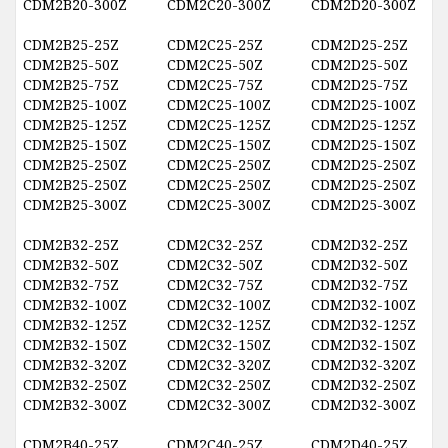
CDM2B20-300Z
CDM2C20-300Z
CDM2D20-300Z
CDM2B25-25Z
CDM2C25-25Z
CDM2D25-25Z
CDM2B25-50Z
CDM2C25-50Z
CDM2D25-50Z
CDM2B25-75Z
CDM2C25-75Z
CDM2D25-75Z
CDM2B25-100Z
CDM2C25-100Z
CDM2D25-100Z
CDM2B25-125Z
CDM2C25-125Z
CDM2D25-125Z
CDM2B25-150Z
CDM2C25-150Z
CDM2D25-150Z
CDM2B25-250Z
CDM2C25-250Z
CDM2D25-250Z
CDM2B25-250Z
CDM2C25-250Z
CDM2D25-250Z
CDM2B25-300Z
CDM2C25-300Z
CDM2D25-300Z
CDM2B32-25Z
CDM2C32-25Z
CDM2D32-25Z
CDM2B32-50Z
CDM2C32-50Z
CDM2D32-50Z
CDM2B32-75Z
CDM2C32-75Z
CDM2D32-75Z
CDM2B32-100Z
CDM2C32-100Z
CDM2D32-100Z
CDM2B32-125Z
CDM2C32-125Z
CDM2D32-125Z
CDM2B32-150Z
CDM2C32-150Z
CDM2D32-150Z
CDM2B32-320Z
CDM2C32-320Z
CDM2D32-320Z
CDM2B32-250Z
CDM2C32-250Z
CDM2D32-250Z
CDM2B32-300Z
CDM2C32-300Z
CDM2D32-300Z
CDM2B40-25Z
CDM2C40-25Z
CDM2D40-25Z