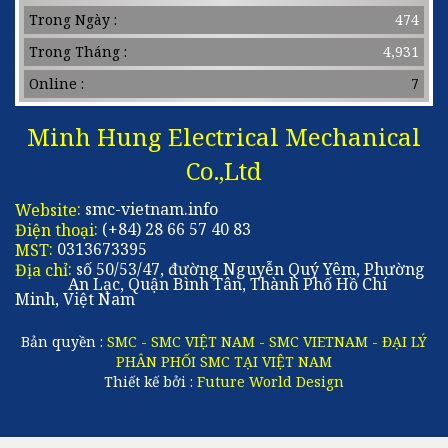
Schneider Việt Nam
Trong Ngày :
474
Trong Tháng :
4,931
MÁY SẤY KHÍ SMC
Online :
7
khí nén Festo Việt Nam
Minh Hung Electrical Mechanical
Thanh dẫn Hướng THK
Co.,Ltd
EBMPAPST VIỆT NAM
:
smc-vietnam.info
Website
:
(+84) 28 66 57 40 83
Điện thoại
:
0313673395
MST
:
số 50/53/47, đường Nguyễn Quý Yêm, Phường
Địa chỉ
An Lạc, Quận Bình Tân, Thành Phố Hồ Chí
Minh, Việt Nam
Bản quyền :
SMC - SMC VIỆT NAM - SMC VIETNAM - ĐẠI LÝ
PHÂN PHỐI SMC TẠI VIỆT NAM
Thiết kế bởi :
Future World Design