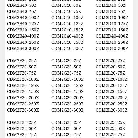
CDM2B40-50Z
CDM2C40-50Z
CDM2D40-50Z
CDM2B40-75Z
CDM2C40-75Z
CDM2D40-75Z
CDM2B40-100Z
CDM2C40-100Z
CDM2D40-100Z
CDM2B40-125Z
CDM2C40-125Z
CDM2D40-125Z
CDM2B40-150Z
CDM2C40-150Z
CDM2D40-150Z
CDM2B40-400Z
CDM2C40-400Z
CDM2D40-400Z
CDM2B40-250Z
CDM2C40-250Z
CDM2D40-250Z
CDM2B40-300Z
CDM2C40-300Z
CDM2D40-300Z
CDM2F20-25Z
CDM2G20-25Z
CDM2L20-25Z
CDM2F20-50Z
CDM2G20-50Z
CDM2L20-50Z
CDM2F20-75Z
CDM2G20-75Z
CDM2L20-75Z
CDM2F20-100Z
CDM2G20-100Z
CDM2L20-100Z
CDM2F20-125Z
CDM2G20-125Z
CDM2L20-125Z
CDM2F20-150Z
CDM2G20-150Z
CDM2L20-150Z
CDM2F20-200Z
CDM2G20-200Z
CDM2L20-200Z
CDM2F20-250Z
CDM2G20-250Z
CDM2L20-250Z
CDM2F20-300Z
CDM2G20-300Z
CDM2L20-300Z
CDM2F25-25Z
CDM2G25-25Z
CDM2L25-25Z
CDM2F25-50Z
CDM2G25-50Z
CDM2L25-50Z
CDM2F25-75Z
CDM2G25-75Z
CDM2L25-75Z