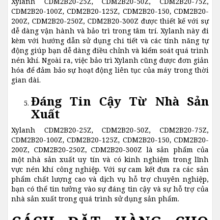
Xylanh CDM2B20-25Z, CDM2B20-50Z, CDM2B20-75Z,
CDM2B20-100Z, CDM2B20-125Z, CDM2B20-150, CDM2B20-
200Z, CDM2B20-250Z, CDM2B20-300Z được thiết kế với sự
dễ dàng vận hành và bảo trì trong tâm trí. Xylanh này đi
kèm với hướng dẫn sử dụng chi tiết và các tính năng tự
động giúp bạn dễ dàng điều chỉnh và kiểm soát quá trình
nén khí. Ngoài ra, việc bảo trì Xylanh cũng được đơn giản
hóa để đảm bảo sự hoạt động liên tục của máy trong thời
gian dài.
Đáng Tin Cậy Từ Nhà Sản
Xuất
Xylanh CDM2B20-25Z, CDM2B20-50Z, CDM2B20-75Z,
CDM2B20-100Z, CDM2B20-125Z, CDM2B20-150, CDM2B20-
200Z, CDM2B20-250Z, CDM2B20-300Z là sản phẩm của
một nhà sản xuất uy tín và có kinh nghiệm trong lĩnh
vực nén khí công nghiệp. Với sự cam kết đưa ra các sản
phẩm chất lượng cao và dịch vụ hỗ trợ chuyên nghiệp,
bạn có thể tin tưởng vào sự đáng tin cậy và sự hỗ trợ của
nhà sản xuất trong quá trình sử dụng sản phẩm.