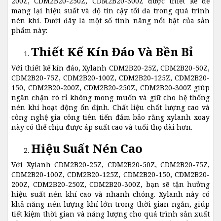
200Z, CDM2B20-250Z, CDM2B20-300Z được thiết kế để
mang lại hiệu suất và độ tin cậy tối đa trong quá trình
nén khí. Dưới đây là một số tính năng nổi bật của sản
phẩm này:
Thiết Kế Kín Đáo Và Bền Bỉ
Với thiết kế kín đáo, Xylanh CDM2B20-25Z, CDM2B20-50Z,
CDM2B20-75Z, CDM2B20-100Z, CDM2B20-125Z, CDM2B20-
150, CDM2B20-200Z, CDM2B20-250Z, CDM2B20-300Z giúp
ngăn chặn rò rỉ không mong muốn và giữ cho hệ thống
nén khí hoạt động ổn định. Chất liệu chất lượng cao và
công nghệ gia công tiên tiến đảm bảo rằng xylanh xoay
này có thể chịu được áp suất cao và tuổi thọ dài hơn.
Hiệu Suất Nén Cao
Với Xylanh CDM2B20-25Z, CDM2B20-50Z, CDM2B20-75Z,
CDM2B20-100Z, CDM2B20-125Z, CDM2B20-150, CDM2B20-
200Z, CDM2B20-250Z, CDM2B20-300Z, bạn sẽ tận hưởng
hiệu suất nén khí cao và nhanh chóng. Xylanh này có
khả năng nén lượng khí lớn trong thời gian ngắn, giúp
tiết kiệm thời gian và năng lượng cho quá trình sản xuất