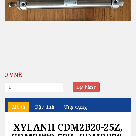
0 VNĐ
Đặt hàng
Mô tả
Đặc tính
Ứng dụng
XYLANH CDM2B20-25Z,