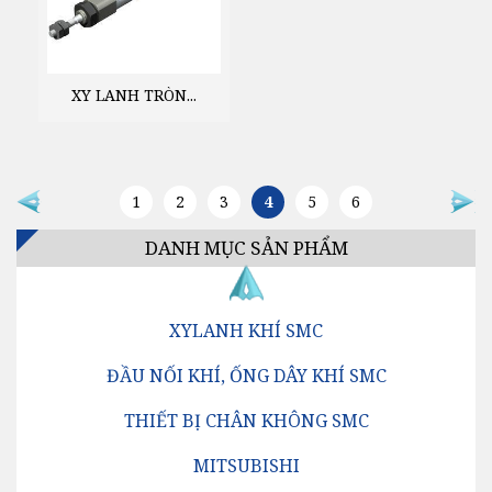
XY LANH TRÒN...
<
1
2
3
4
5
6
>
DANH MỤC SẢN PHẨM
XYLANH KHÍ SMC
ĐẦU NỐI KHÍ, ỐNG DÂY KHÍ SMC
THIẾT BỊ CHÂN KHÔNG SMC
MITSUBISHI