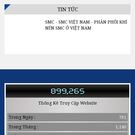
TIN TỨC
SMC - SMC VIỆT NAM - PHÂN PHỐI KHÍ
NÉN SMC Ở VIỆT NAM
Liên hệ : Ms. LOAN - 0932.004.392 1.
Cam kết: Hàng chính hãng, bảo hành 1
năm, đổi trả trong 15 ngày kể từ khi...
899,265
Thống Kê Truy Cập Website
Trong Ngày :
761
Trong Tháng :
1,140