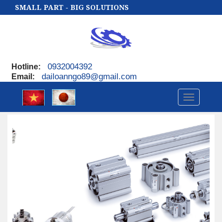
SMALL PART - BIG SOLUTIONS
0932004392
Hotline
:
dailoanngo89@gmail.com
Email
:
Toggle
navigatio