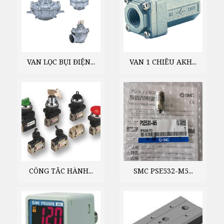
VAN LỌC BỤI ĐIỆN...
VAN 1 CHIỀU AKH...
CÔNG TẮC HÀNH...
SMC PSE532-M5...