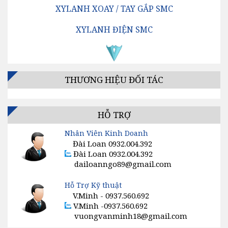
XYLANH XOAY / TAY GẮP SMC
XYLANH ĐIỆN SMC
VAN ĐỊNH HƯỚNG SMC
BỘ LỌC KHÍ SMC
THƯƠNG HIỆU ĐỐI TÁC
BỘ ĐIỀU CHỈNH ÁP SUẤT SMC
BỘ TĂNG ÁP / BỘ KÍCH ÁP SMC
HỖ TRỢ
Nhân Viên Kinh Doanh
VAN TIẾT LƯU SMC
Đài Loan 0932.004.392
Đài Loan 0932.004.392
GIẢM ÂM, SÚNG HƠI, ĐỒNG HỒ KHÍ SMC
dailoanngo89@gmail.com
CÔNG TẮC, CẢM BIẾN, ĐIỀU KHIỂN SMC
Hỗ Trợ Kỹ thuật
V.Minh - 0937.560.692
VAN ĐIỆN TỪ SMC
V.Minh -0937.560.692
vuongvanminh18@gmail.com
MÁY SẤY KHÍ SMC